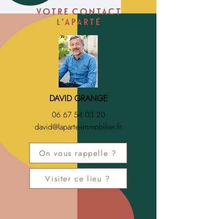
VOTRE CONTACT
l'APARTÉ
DAVID GRANGE
06 67 54 03 20
david@laparte-immobilier.fr
On vous rappelle ?
Visiter ce lieu ?