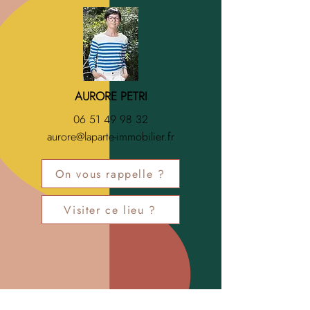
AURORE PETRI
06 51 49 98 32
aurore@laparte-immobilier.fr
On vous rappelle ?
Visiter ce lieu ?